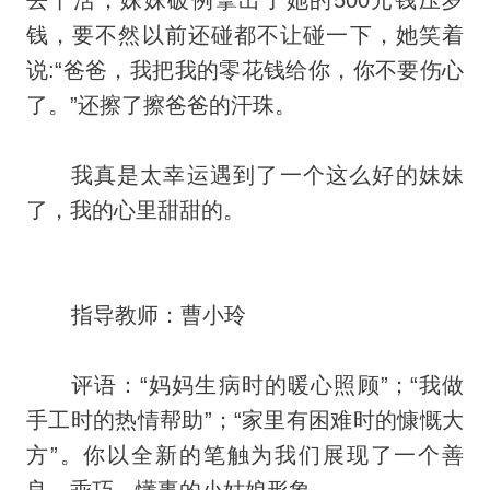
钱，要不然以前还碰都不让碰一下，她笑着
说:“爸爸，我把我的零花钱给你，你不要伤心
了。”还擦了擦爸爸的汗珠。
我真是太幸运遇到了一个这么好的妹妹
了，我的心里甜甜的。
指导教师：曹小玲
评语：“妈妈生病时的暖心照顾”；“我做
手工时的热情帮助”；“家里有困难时的慷慨大
方”。你以全新的笔触为我们展现了一个善
良，乖巧，懂事的小姑娘形象。