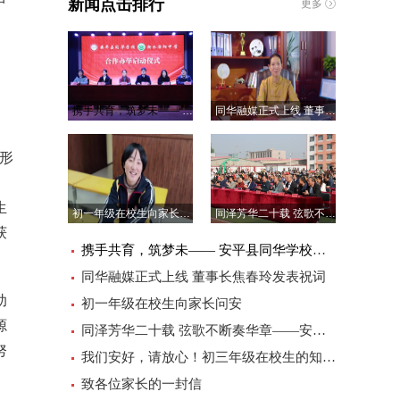
新闻点击排行
更多
携手共育，筑梦未—— 安平县同华学校与衡水滏阳中学合作办学正式启航
同华融媒正式上线 董事长焦春玲发表祝词
形
、
生
初一年级在校生向家长问安
同泽芳华二十载 弦歌不断奏华章——安平县同华学校建校20周年庆典大会圆满礼成！
获
携手共育，筑梦未—— 安平县同华学校与衡水滏阳中学合作办学正式启航
同华融媒正式上线 董事长焦春玲发表祝词
助
初一年级在校生向家长问安
源
同泽芳华二十载 弦歌不断奏华章——安平县同华学校建校20周年庆典大会圆满礼成！
努
我们安好，请放心！初三年级在校生的知心话
致各位家长的一封信