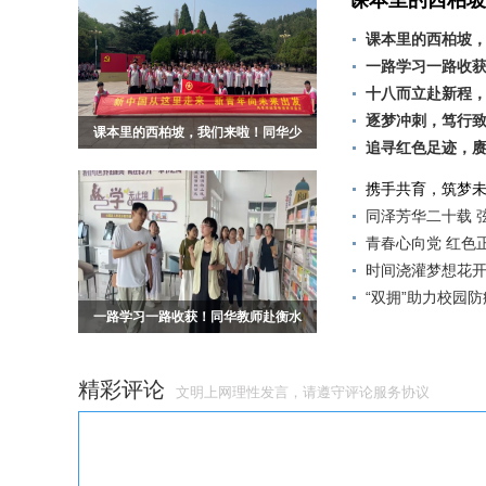
课本里的西柏坡
课本里的西柏坡
一路学习一路收
十八而立赴新程
逐梦冲刺，笃行
课本里的西柏坡，我们来啦！同华少
追寻红色足迹，赓
年红色研学记
携手共育，筑梦未
同泽芳华二十载 
青春心向党 红色
时间浇灌梦想花
“双拥”助力校园
一路学习一路收获！同华教师赴衡水
十七中交流学习
精彩评论
文明上网理性发言，请遵守
评论服务协议