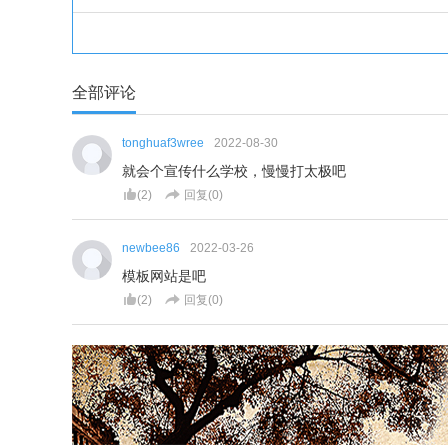
全部评论
tonghuaf3wree
2022-08-30
就会个宣传什么学校，慢慢打太极吧
(
2
)
回复(
0
)
newbee86
2022-03-26
模板网站是吧
(
2
)
回复(
0
)