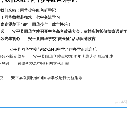
，我们来啦！同华少年红色研学记
，我们来啦！同华少年红色研学记
获！同华教师赴衡水十七中交流学习
，青春逐梦正当时｜同华少年，成年快乐！
致远——安平县同华学校召开中考高考鼓劲大会，黄桂所校长倾情寄语励
续先辈初心——安平县同华学校“微长征”活动圆满收官
—— 安平县同华学校与衡水滏阳中学合作办学正式启航
弦歌不断奏华章——安平县同华学校建校20周年庆典大会圆满礼成！
正当时——同华学校高中部五四文艺汇演
开
防疫——安平县双拥协会到同华学校进行公益消杀
共2条