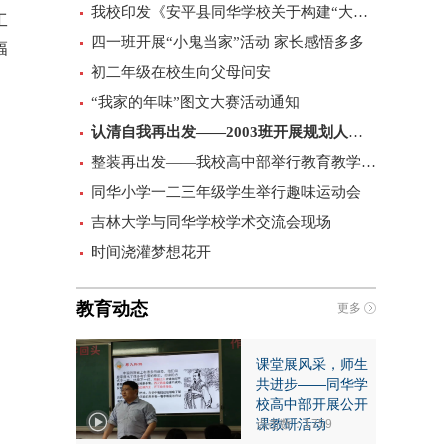
我校印发《安平县同华学校关于构建“大宣传”工作格局的实施意见（试行）》
工
四一班开展“小鬼当家”活动 家长感悟多多
幅
初二年级在校生向父母问安
“我家的年味”图文大赛活动通知
认清自我再出发——2003班开展规划人生主题班会
整装再出发——我校高中部举行教育教学提升阶段动员活动​
同华小学一二三年级学生举行趣味运动会
吉林大学与同华学校学术交流会现场
时间浇灌梦想花开
教育动态
更多
课堂展风采，师生
共进步——同华学
校高中部开展公开
课教研活动
点击数：1759