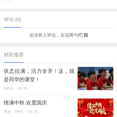
评论
(0)
还没有人评论，去说两句吧
精彩推荐
状态拉满，活力全开！这，就
是同华的课堂！
0评论
·
09-26
情满中秋 欢度国庆
原创
0评论
·
09-29