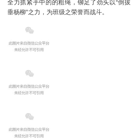
全力抓紧手中的的粗绳，铆足了劲头以“倒拔
垂杨柳”之力，为班级之荣誉而战斗。