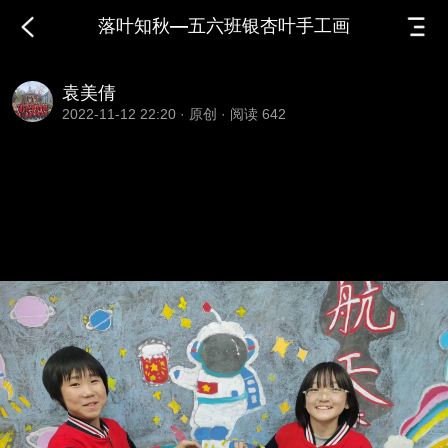
落叶知秋—五六班银杏叶手工画
袁美倩
2022-11-12 22:20
·
原创
·
阅读 642