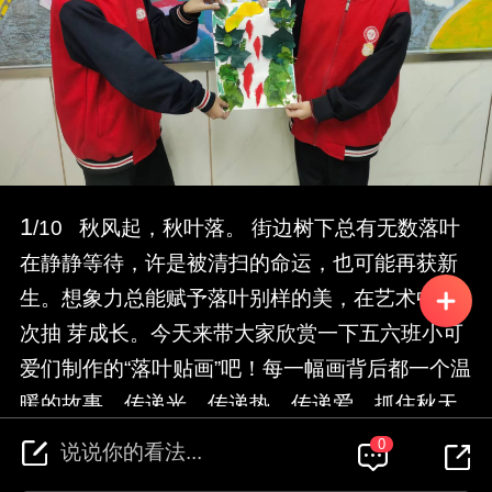
1
/10 秋风起，秋叶落。 街边树下总有无数落叶
在静静等待，许是被清扫的命运，也可能再获新
生。想象力总能赋予落叶别样的美，在艺术中再
次抽 芽成长。今天来带大家欣赏一下五六班小可
爱们制作的“落叶贴画”吧！每一幅画背后都一个温
暖的故事，传递光，传递热，传递爱，抓住秋天
的尾巴，拾起路边的落叶，来一场奇思妙想的创
0
说说你的看法...
作吧!