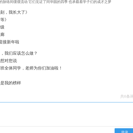
的脉络间缓缓流动 它们见证了同华园的四季 也承载着学子们的成才之梦
一刻，我长大了》
一等》
班级
走廊
迎接新年啦
题，我们应该怎么做？
我想对您说
三班全体同学，老师为你们加油啦！
亲是我的榜样
共0条
登录