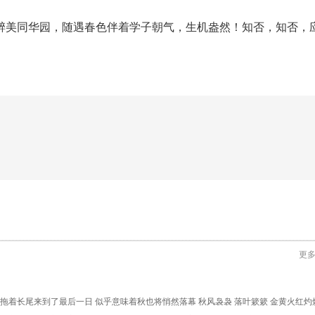
醉美同华园，随遇春色伴着学子朝气，生机盎然！知否，知否，
更
月拖着长尾来到了最后一日 似乎意味着秋也将悄然落幕 秋风袅袅 落叶簌簌 金黄火红灼