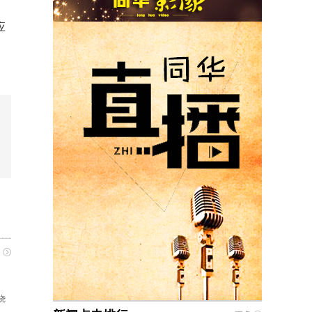
应
多
烧