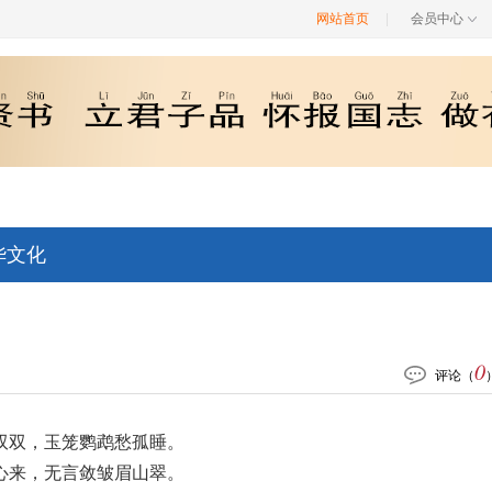
网站首页
|
会员中心
华文化
0
评论（
双双，玉笼鹦鹉愁孤睡。
心来，无言敛皱眉山翠。