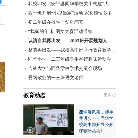
我校印发《安平县同华学校关于构建“大宣传”工作格局的实施意见（试行）》
四一班开展“小鬼当家”活动 家长感悟多多
初二年级在校生向父母问安
“我家的年味”图文大赛活动通知
认清自我再出发——2003班开展规划人生主题班会
整装再出发——我校高中部举行教育教学提升阶段动员活动​
同华小学一二三年级学生举行趣味运动会
吉林大学与同华学校学术交流会现场
爱岗敬业的一三班语文老师
教育动态
更多
课堂展风采，师生
共进步——同华学
校高中部开展公开
课教研活动
点击数：1754