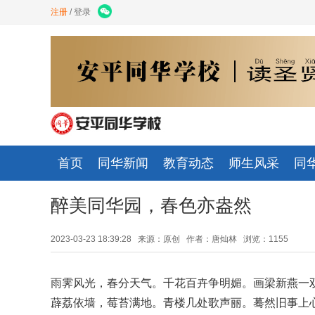
注册
/
登录
首页
同华新闻
教育动态
师生风采
同
醉美同华园，春色亦盎然
2023-03-23 18:39:28 来源：原创 作者：唐灿林 浏览：1155
雨霁风光，春分天气。千花百卉争明媚。画梁新燕一
薜荔依墙，莓苔满地。青楼几处歌声丽。蓦然旧事上